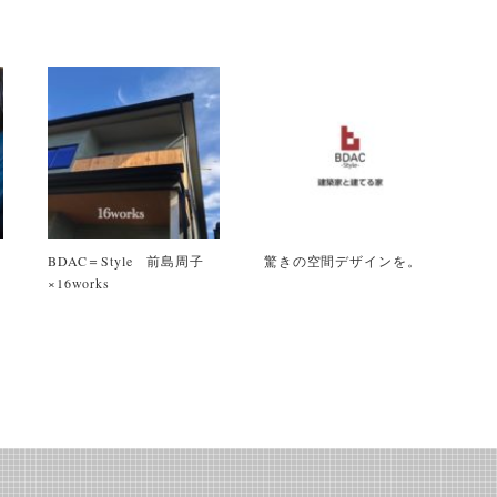
生
BDAC＝Style 前島周子
驚きの空間デザインを。
×16works