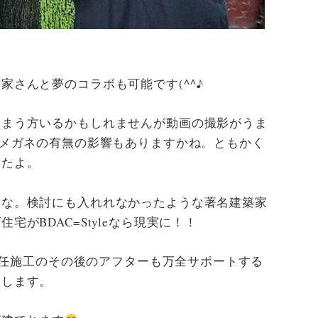
！
家さんと夢のコラボも可能です(^^♪
しまう方いるかもしれませんが動画の撮影がうま
やメガネの有無の影響もありますかね。ともかく
したよ。
よな。検討にも入れれなかったような著名建築家
がBDAC=Styleなら現実に！！
を責任施工のその後のアフターも万全サポートする
トします。