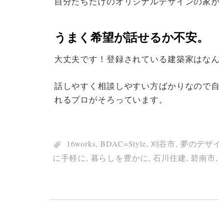
自分たちだけのオリジナルデザインの家
うまく希望が話せるか不安。
大丈夫です！登録されている建築家はな
話しやすく相談しやすい方ばかりなので
れるプロがそろっています。
16works
,
BDAC=Style
,
刈谷市
,
夢のデザ
に手軽に
,
暮らしを豊かに
,
石川住建
,
碧南市