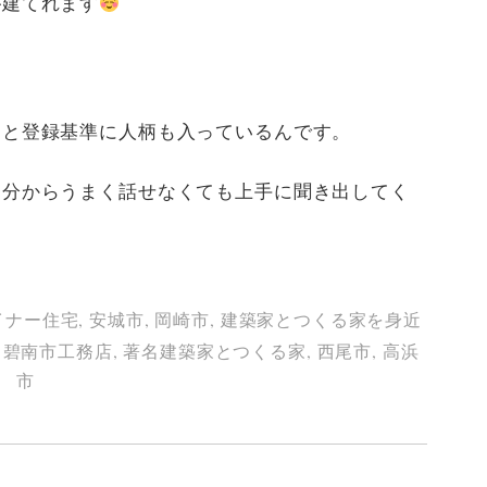
が建てれます
んと登録基準に人柄も入っているんです。
自分からうまく話せなくても上手に聞き出してく
イナー住宅
,
安城市
,
岡崎市
,
建築家とつくる家を身近
,
碧南市工務店
,
著名建築家とつくる家
,
西尾市
,
高浜
市