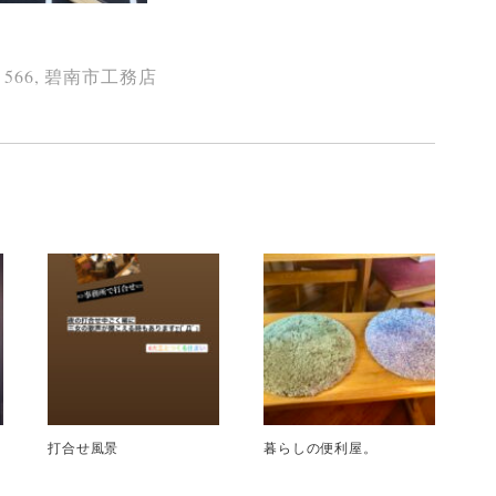
,
566
,
碧南市工務店
打合せ風景
暮らしの便利屋。