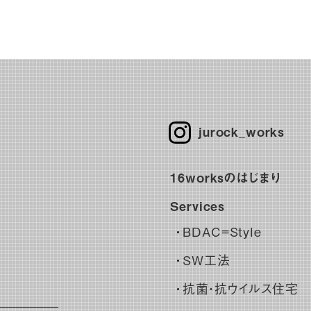
jurock_works
16worksのはじまり
Services
BDAC=Style
SW工法
抗菌・抗ウイルス住宅